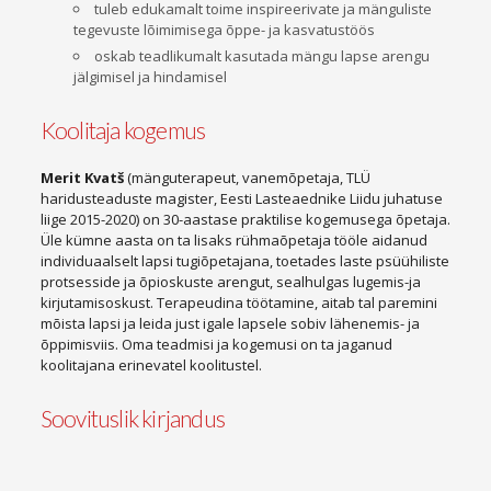
tuleb edukamalt toime inspireerivate ja mänguliste
tegevuste lõimimisega õppe- ja kasvatustöös
oskab teadlikumalt kasutada mängu lapse arengu
jälgimisel ja hindamisel
Koolitaja kogemus
Merit Kvatš
(mänguterapeut, vanemõpetaja, TLÜ
haridusteaduste magister, Eesti Lasteaednike Liidu juhatuse
liige 2015-2020) on 30-aastase praktilise kogemusega õpetaja.
Üle kümne aasta on ta lisaks rühmaõpetaja tööle aidanud
individuaalselt lapsi tugiõpetajana, toetades laste psüühiliste
protsesside ja õpioskuste arengut, sealhulgas lugemis-ja
kirjutamisoskust. Terapeudina töötamine, aitab tal paremini
mõista lapsi ja leida just igale lapsele sobiv lähenemis- ja
õppimisviis. Oma teadmisi ja kogemusi on ta jaganud
koolitajana erinevatel koolitustel.
Soovituslik kirjandus