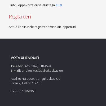
Tutvu õppekorralduse alustega
SIIN
Registreeri
Antud koolitusele registreerimine on lõppenud
VÕTA ÜHENDUST
Telefon:
615 0367, 518 4574
E-mail:
ahakeskus(ät)ahakeskus.ee
Avaliku Halduse Arengukeskus OÜ
Sirge 2, Tallinn 10618
Reg. nr. 10864960