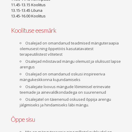
11.45-13.15 Koolitus
13.15-13.45 Lõuna
13.45-16.00 Koolitus
Koolituse eesmärk
Osalejad on omandanud teadmised mänguteraapia
olemusest ning õppetöös kasutatavatest
terapeutilistest võtetest
Osalejad mõistavad mängu olemust ja olulisust lapse
arengus
Osalejad on omandanud oskusi inspireeriva
mängukeskkonna kujundamiseks
Osalejate loovus mängude lõimimisel erinevate
teemade ja ainevaldkondadega on suurenenud
Osalejatel on täienenud oskused õppija arengu
jälgimiseks ja hindamiseks läbi mängu.
Õppe sisu