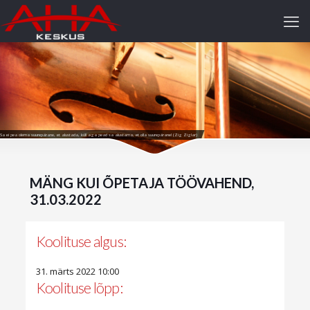
Sa ei pea olema suurepärane, et alustada, küll aga pead sa alustama, et olla suurepärane! (Zig Ziglar)
MÄNG KUI ÕPETAJA TÖÖVAHEND,
31.03.2022
Koolituse algus:
31. märts 2022 10:00
Koolituse lõpp: