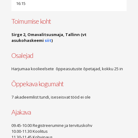
16:15
Toimumise koht
Sirge 2, Omavalitsusmaja, Tallinn (vt
asukohaskeemi
siit
)
Osalejad
Harjumaa koolieelsete õppeasutuste õpetajad, kokku 25 in
Õppekava kogumaht
7 akadeemilist tundi, iseseisvat tööd ei ole
Ajakava
09.45-10.00 Registreerumine ja tervituskohv
10.00-11.30 Koolitus
11.30-11.45 Kohvipaus