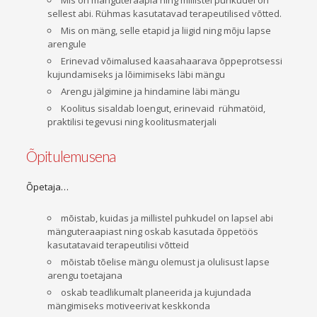
Mis on mänguteraapia ning millistel puhkudel on
sellest abi. Rühmas kasutatavad terapeutilised võtted.
Mis on mäng, selle etapid ja liigid ning mõju lapse
arengule
Erinevad võimalused kaasahaarava õppeprotsessi
kujundamiseks ja lõimimiseks läbi mängu
Arengu jälgimine ja hindamine läbi mängu
Koolitus sisaldab loengut, erinevaid rühmatöid,
praktilisi tegevusi ning koolitusmaterjali
Õpitulemusena
Õpetaja…
mõistab, kuidas ja millistel puhkudel on lapsel abi
mänguteraapiast ning oskab kasutada õppetöös
kasutatavaid terapeutilisi võtteid
mõistab tõelise mängu olemust ja olulisust lapse
arengu toetajana
oskab teadlikumalt planeerida ja kujundada
mängimiseks motiveerivat keskkonda