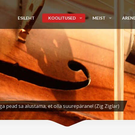
ESILEHT
KOOLITUSED
MEIST
AREN
ga pead sa alustama, et olla suurepärane! (Zig Ziglar)