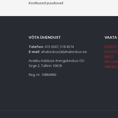
Koolitused puuduvad
VÕTA ÜHENDUST
VAATA
Telefon:
615 0367, 518 4574
ESILEHT
E-mail:
ahakeskus(ät)ahakeskus.ee
KOOLIT
MEIST
Avaliku Halduse Arengukeskus OÜ
MTÜ AH
Sirge 2, Tallinn 10618
ARENDU
Reg. nr. 10864960