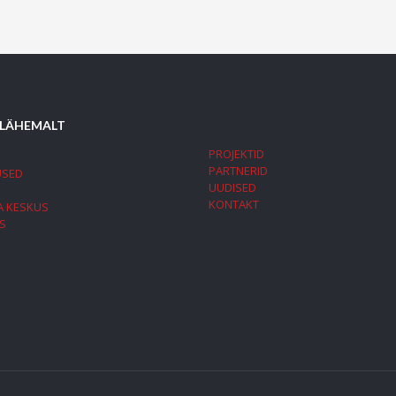
 LÄHEMALT
PROJEKTID
PARTNERID
USED
UUDISED
KONTAKT
A KESKUS
S