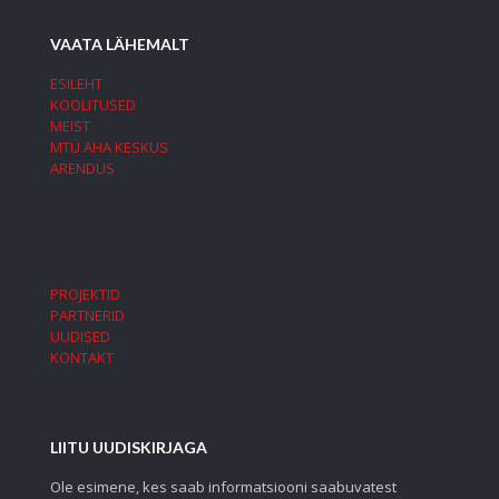
VAATA LÄHEMALT
ESILEHT
KOOLITUSED
MEIST
MTÜ AHA KESKUS
ARENDUS
PROJEKTID
PARTNERID
UUDISED
KONTAKT
LIITU UUDISKIRJAGA
Ole esimene, kes saab informatsiooni saabuvatest