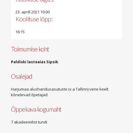
23. aprill 2021 10:00
Koolituse lõpp:
16:15
Toimumise koht
Paldiski lasteaias Sipsik
Osalejad
Harjumaa alusharidusasutuste (v.a Tallinn) vene keelt
kõnelevad õpetajad.
Õppekava kogumaht
7 akadeemilist tundi