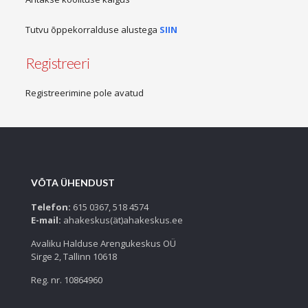
Tutvu õppekorralduse alustega
SIIN
Registreeri
Registreerimine pole avatud
VÕTA ÜHENDUST
Telefon:
615 0367, 518 4574
E-mail:
ahakeskus(ät)ahakeskus.ee
Avaliku Halduse Arengukeskus OÜ
Sirge 2, Tallinn 10618
Reg. nr. 10864960