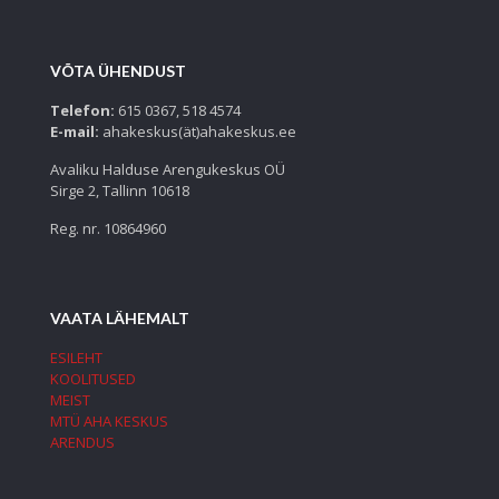
VÕTA ÜHENDUST
Telefon:
615 0367, 518 4574
E-mail:
ahakeskus(ät)ahakeskus.ee
Avaliku Halduse Arengukeskus OÜ
Sirge 2, Tallinn 10618
Reg. nr. 10864960
VAATA LÄHEMALT
ESILEHT
KOOLITUSED
MEIST
MTÜ AHA KESKUS
ARENDUS