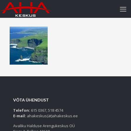
VÕTA ÜHENDUST
Telefon:
615 0367, 518 4574
E-mail:
ahakeskus(ät)ahakeskus.ee
Avaliku Halduse Arengukeskus OÜ