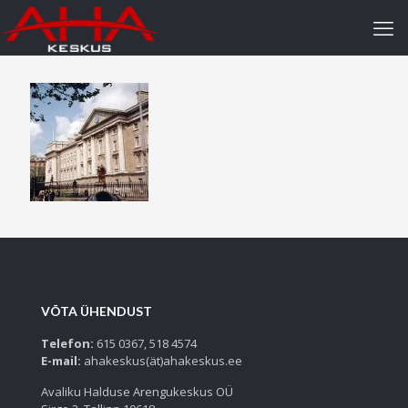
VÕTA ÜHENDUST
Telefon:
615 0367, 518 4574
E-mail:
ahakeskus(ät)ahakeskus.ee
Avaliku Halduse Arengukeskus OÜ