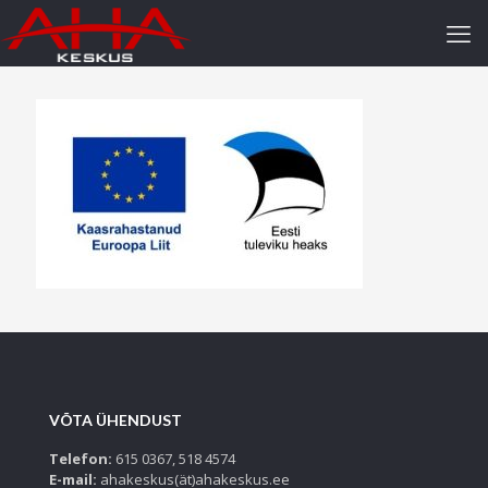
VÕTA ÜHENDUST
Telefon:
615 0367, 518 4574
E-mail:
ahakeskus(ät)ahakeskus.ee