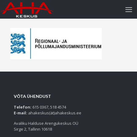
VÕTA ÜHENDUST
Telefon:
615 0367, 518 4574
E-mail:
ahakeskus(ät)ahakeskus.ee
Avaliku Halduse Arengukeskus OÜ
Sirge 2, Tallinn 10618