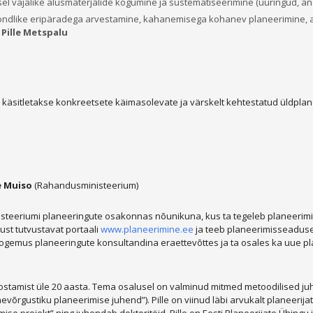
el vajalike alusmaterjalide kogumine ja süstematiseerimine (uuringud, a
kondlike eripäradega arvestamine, kahanemisega kohanev planeerimine, a
–
Pille Metspalu
itletakse konkreetsete käimasolevate ja värskelt kehtestatud üldplaneer
e Muiso
(Rahandusministeerium)
steeriumi planeeringute osakonnas nõunikuna, kus ta tegeleb planeerimis
st tutvustavat portaali
www.planeerimine.ee
ja teeb planeerimisseaduse k
ogemus planeeringute konsultandina eraettevõttes ja ta osales ka uue p
ostamist üle 20 aasta. Tema osalusel on valminud mitmed metoodilised j
võrgustiku planeerimise juhend”). Pille on viinud läbi arvukalt planeerija