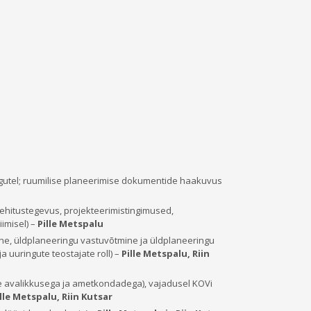
gutel; ruumilise planeerimise dokumentide haakuvus
 ehitustegevus, projekteerimistingimused,
imisel) –
Pille Metspalu
ne, üldplaneeringu vastuvõtmine ja üldplaneeringu
 uuringute teostajate roll) –
Pille Metspalu, Riin
e avalikkusega ja ametkondadega), vajadusel KOVi
lle Metspalu, Riin Kutsar