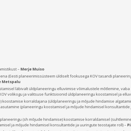
amistikust –
Merje Muiso
na (Eesti planeerimissüsteem üldiselt fookusega KOV tasandi planeerin
le Metspalu
tamisel läbivalt üldplaneeringu elluviimise võimalustele mõtlemine, vaba
 KOV volikogu ja valitsuse funktsioonid üldplaneeringu koostamisel ja elluvi
) koostamise korraldajana (üldplaneeringu ja mõjude hindamise algatami
asutamine (planeeringu koostamisel ja mõjude hindamisel konsultantide ja
planeeringu (sh mõjude hindamise) koostamise korraldamisel (suhtlemin
isel ja mõjude hindamisel konsultantide ja uuringute teostajate roll) –
Pi