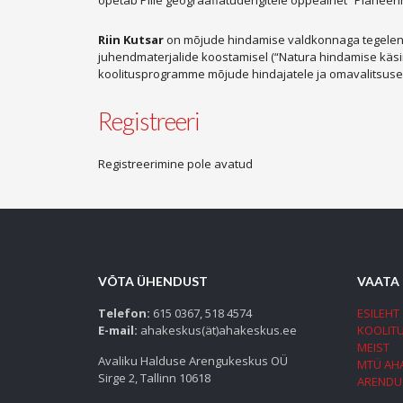
õpetab Pille geograafiatudengitele õppeainet “Planeerimi
Riin Kutsar
on mõjude hindamise valdkonnaga tegelenud 
juhendmaterjalide koostamisel (“Natura hindamise käsir
koolitusprogramme mõjude hindajatele ja omavalitsuse s
Registreeri
Registreerimine pole avatud
VÕTA ÜHENDUST
VAATA
Telefon:
615 0367, 518 4574
ESILEHT
E-mail:
ahakeskus(ät)ahakeskus.ee
KOOLIT
MEIST
Avaliku Halduse Arengukeskus OÜ
MTÜ AH
Sirge 2, Tallinn 10618
ARENDU