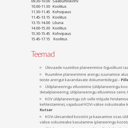
09.30-10.00 Saabumiskohv
10.00-11.30 Koolitus
11.30-11.45 Kohvipaus
11.45-13.15 Koolitus
13.15-14.00 Lõuna
14.00-15.30 Koolitus
15.30-15.45 Kohvipaus
15.45-17.15 Koolitus
Teemad
Ülevaade ruumilise planeerimise õiguslikust ra
Ruumiline planeerimine arengu suunamise aluse
teiste arengut kavandavate dokumentidega) –
Pil
Üldplaneeringu elluviimine (üldplaneeringu koos
detailplaneering; üldplaneeringu elluviimise seire;
KOV üldplaneeringu (sh selle mõjude hindamise
kehtestamine), vajadusel KOVi välise oskusteabe k
Kutsar
KOVi ülesanded koostöö ja kaasamise osas üld
välise oskusteabe kasutamine (planeeringu koostam