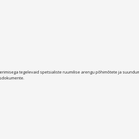
rimisega tegelevaid spetsialiste ruumilise arengu põhimõtete ja suundum
isdokumente.