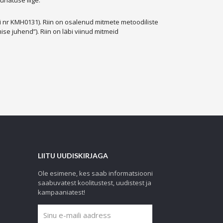
uhatuse liige.
 nr KMH0131). Riin on osalenud mitmete metoodiliste
e juhend”). Riin on läbi viinud mitmeid
LIITU UUDISKIRJAGA
Ole esimene, kes saab informatsiooni
saabuvatest koolitustest, uudistest ja
kampaaniatest!