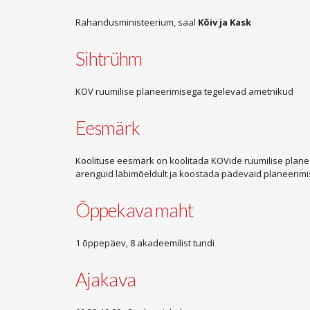
Rahandusministeerium, saal
Kõiv ja Kask
Sihtrühm
KOV ruumilise planeerimisega tegelevad ametnikud
Eesmärk
Koolituse eesmärk on koolitada KOVide ruumilise planee
arenguid läbimõeldult ja koostada pädevaid planeerim
Õppekava maht
1 õppepäev, 8 akadeemilist tundi
Ajakava