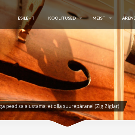
ESILEHT
KOOLITUSED
MEIST
AREN
ga pead sa alustama, et olla suurepärane! (Zig Ziglar)