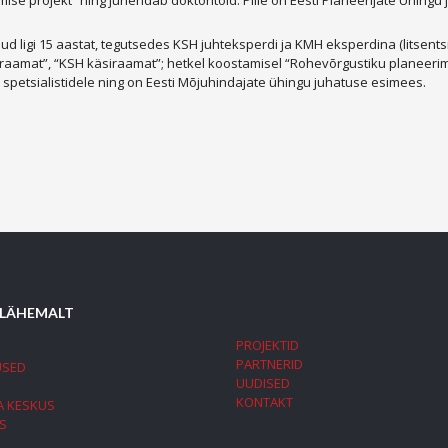
se projekt” ning juhendab doktoritöid. Pille on Eesti Planeerijate Ühingu j
ligi 15 aastat, tegutsedes KSH juhteksperdi ja KMH eksperdina (litsentsi
aamat”, “KSH käsiraamat”; hetkel koostamisel “Rohevõrgustiku planeerimis
petsialistidele ning on Eesti Mõjuhindajate ühingu juhatuse esimees.
 LÄHEMALT
PROJEKTID
PARTNERID
USED
UUDISED
KONTAKT
A KESKUS
S