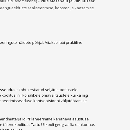
nalüüsid, andmekorje) –
Pille Metspalu ja Riin Kutsar
rengueelduste realiseerimine, koostöö ja kaasamise
ingute näidete põhjal. Viiakse läbi praktiline
seaduse kohta esitatud selgitustaotlustele
oolitusi nii kohalikele omavalitsustele kui ka riigi
laneerimisseaduse kontseptsiooni väljatöötamise
uhendmaterjalid (“Planeerimine kahaneva asustuse
te täiendkoolitusi. Tartu Ülikooli geograafia osakonnas