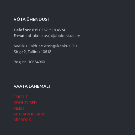
VÕTA ÜHENDUST
Telefon:
615 0367, 518 4574
E-mail:
ahakeskus(ät)ahakeskus.ee
Avaliku Halduse Arengukeskus OÜ
Sirge 2, Tallinn 10618
Reg. nr. 10864960
VAATA LÄHEMALT
ESILEHT
KOOLITUSED
MEIST
MTÜ AHA KESKUS
ARENDUS