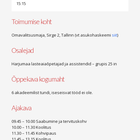
15:15
Toimumise koht
Omavalitsusmaja, Sirge 2, Tallinn (vt asukohaskeemi
siit
)
Osalejad
Harjumaa lasteaiaõpetajad ja assistendid – grupis 25 in
Õppekava kogumaht
6 akadeemilist tundi, iseseisvat tööd ei ole.
Ajakava
09.45 – 10.00 Saabumine ja tervituskohv
10.00 – 11.30 Koolitus
11.30 – 11.45 Kohvipaus
11.45 – 13.15 Koolitus