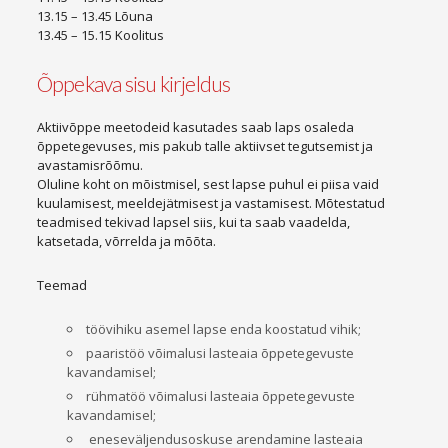
13.15 – 13.45 Lõuna
13.45 – 15.15 Koolitus
Õppekava sisu kirjeldus
Aktiivõppe meetodeid kasutades saab laps osaleda
õppetegevuses, mis pakub talle aktiivset tegutsemist ja
avastamisrõõmu.
Oluline koht on mõistmisel, sest lapse puhul ei piisa vaid
kuulamisest, meeldejätmisest ja vastamisest. Mõtestatud
teadmised tekivad lapsel siis, kui ta saab vaadelda,
katsetada, võrrelda ja mõõta.
Teemad
töövihiku asemel lapse enda koostatud vihik;
paaristöö võimalusi lasteaia õppetegevuste
kavandamisel;
rühmatöö võimalusi lasteaia õppetegevuste
kavandamisel;
eneseväljendusoskuse arendamine lasteaia