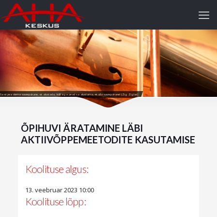
Sa ei pea olema suurepärane, et alustada, küll aga pead sa alustama, et olla suurepärane! (Zig Ziglar)
ÕPIHUVI ÄRATAMINE LÄBI
AKTIIVÕPPEMEETODITE KASUTAMISE
Koolituse algus:
13. veebruar 2023 10:00
Koolituse lõpp: