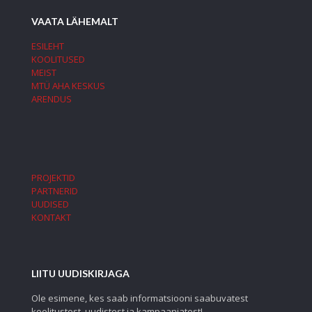
VAATA LÄHEMALT
ESILEHT
KOOLITUSED
MEIST
MTÜ AHA KESKUS
ARENDUS
PROJEKTID
PARTNERID
UUDISED
KONTAKT
LIITU UUDISKIRJAGA
Ole esimene, kes saab informatsiooni saabuvatest
koolitustest, uudistest ja kampaaniatest!