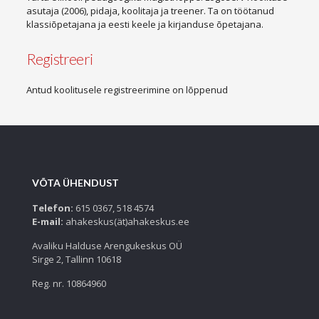
asutaja (2006), pidaja, koolitaja ja treener. Ta on töötanud
klassiõpetajana ja eesti keele ja kirjanduse õpetajana.
Registreeri
Antud koolitusele registreerimine on lõppenud
VÕTA ÜHENDUST
Telefon:
615 0367, 518 4574
E-mail:
ahakeskus(ät)ahakeskus.ee
Avaliku Halduse Arengukeskus OÜ
Sirge 2, Tallinn 10618
Reg. nr. 10864960