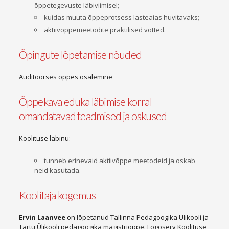
õppetegevuste läbiviimisel;
kuidas muuta õppeprotsess lasteaias huvitavaks;
aktiivõppemeetodite praktilised võtted.
Õpingute lõpetamise nõuded
Auditoorses õppes osalemine
Õppekava eduka läbimise korral
omandatavad teadmised ja oskused
Koolituse läbinu:
tunneb erinevaid aktiivõppe meetodeid ja oskab
neid kasutada.
Koolitaja kogemus
Ervin Laanvee
on lõpetanud Tallinna Pedagoogika Ülikooli ja
Tartu Ülikooli pedagoogika magistriõppe. Logoserv Koolituse