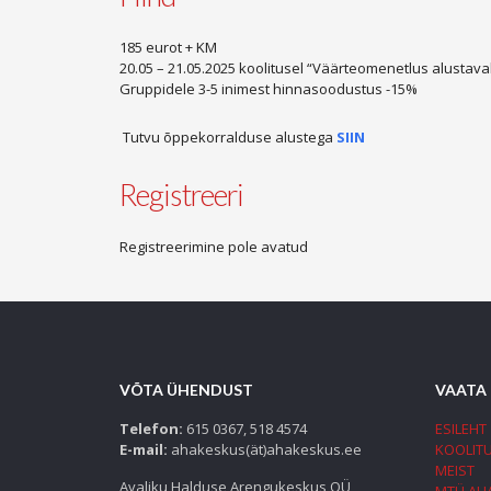
185 eurot + KM
20.05 – 21.05.2025 koolitusel “Väärteomenetlus alusta
Gruppidele 3-5 inimest hinnasoodustus -15%
Tutvu õppekorralduse alustega
SIIN
Registreeri
Registreerimine pole avatud
VÕTA ÜHENDUST
VAATA
Telefon:
615 0367, 518 4574
ESILEHT
E-mail:
ahakeskus(ät)ahakeskus.ee
KOOLIT
MEIST
Avaliku Halduse Arengukeskus OÜ