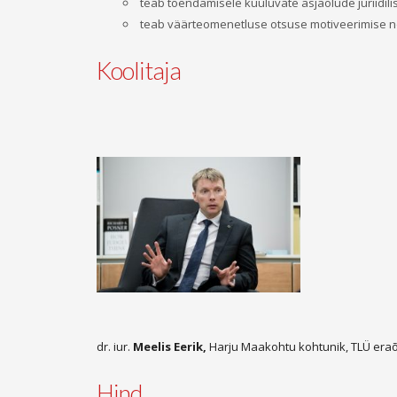
teab tõendamisele kuuluvate asjaolude juriidil
teab väärteomenetluse otsuse motiveerimise 
Koolitaja
dr. iur.
Meelis Eerik,
Harju Maakohtu kohtunik, TLÜ eraõ
Hind