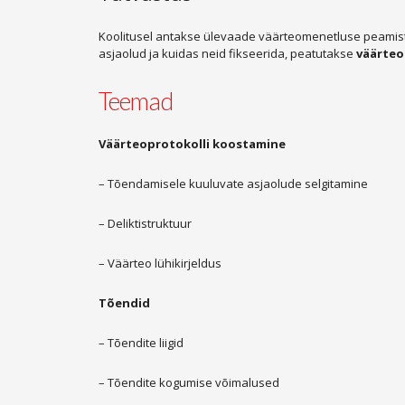
Koolitusel antakse ülevaade väärteomenetluse peamist
asjaolud ja kuidas neid fikseerida, peatutakse
väärteo
Teemad
Väärteoprotokolli koostamine
– Tõendamisele kuuluvate asjaolude selgitamine
– Deliktistruktuur
– Väärteo lühikirjeldus
Tõendid
– Tõendite liigid
– Tõendite kogumise võimalused