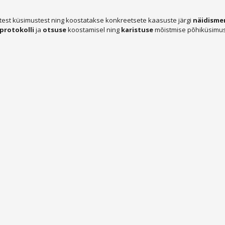
est küsimustest ning koostatakse konkreetsete kaasuste järgi
näidisme
protokolli
ja
otsuse
koostamisel ning
karistuse
mõistmise põhiküsimus