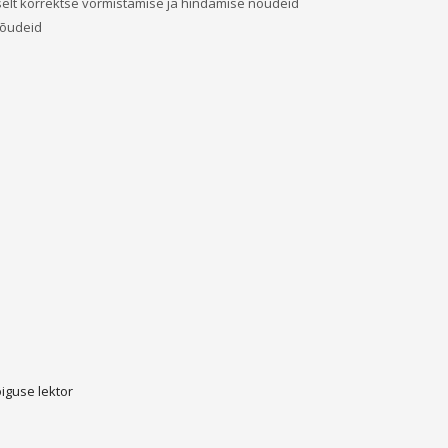
iselt korrektse vormistamise ja hindamise nõudeid
nõudeid
iguse lektor