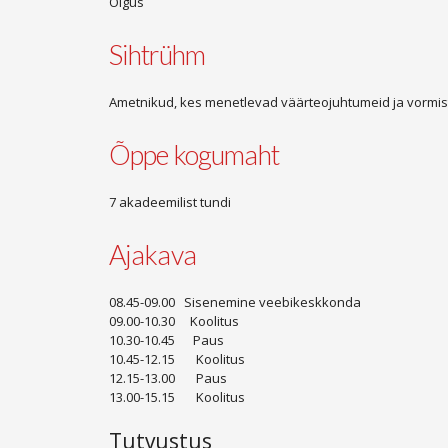
Õigus
Sihtrühm
Ametnikud, kes menetlevad väärteojuhtumeid ja vorm
Õppe kogumaht
7 akadeemilist tundi
Ajakava
08.45-09.00 Sisenemine veebikeskkonda
09.00-10.30 Koolitus
10.30-10.45 Paus
10.45-12.15 Koolitus
12.15-13.00 Paus
13.00-15.15 Koolitus
Tutvustus