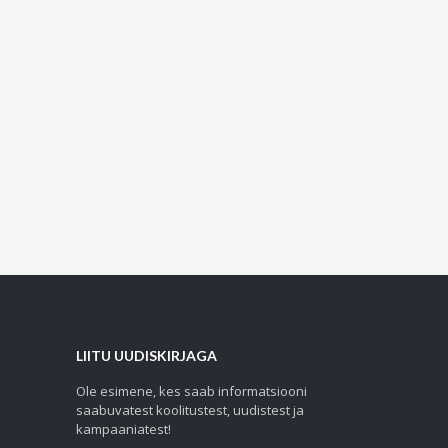
LIITU UUDISKIRJAGA
Ole esimene, kes saab informatsiooni
saabuvatest koolitustest, uudistest ja
kampaaniatest!