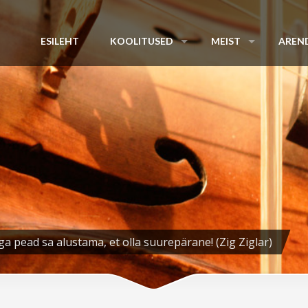
ESILEHT
KOOLITUSED
MEIST
AREN
ga pead sa alustama, et olla suurepärane! (Zig Ziglar)