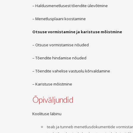
– Haldusmenetlusest tõendite ülevõtmine
– Menetlusplaani koostamine
Otsuse vormistamine ja karistuse mõistmine
– Otsuse vormistamise nõuded
– Tõendite hindamise nõuded
– Tõendite vahelise vastuolu kõrvaldamine
– Karistuse mõistmine
Õpiväljundid
Koolituse läbinu
teab ja tunneb menetlusdokumentide vormista