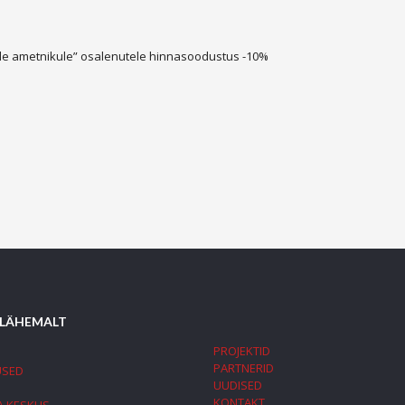
vale ametnikule” osalenutele hinnasoodustus -10%
 LÄHEMALT
PROJEKTID
PARTNERID
USED
UUDISED
KONTAKT