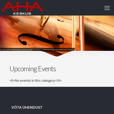
Sa ei pea olema suurepärane, et alustada, küll aga pead sa alustama, et olla suurepärane! (Zig Ziglar)
Upcoming Events
<li>No events in this category</li>
VÕTA ÜHENDUST