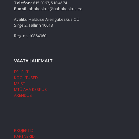
Telefon:
615 0367, 518 4574
E-mail:
ahakeskus(ät)ahakeskus.ee
Avaliku Halduse Arengukeskus OÜ
Sirge 2, Tallinn 10618
Reg. nr. 10864960
VAATA LÄHEMALT
ESILEHT
KOOLITUSED
MEIST
MTÜ AHA KESKUS
ARENDUS
PROJEKTID
PARTNERID