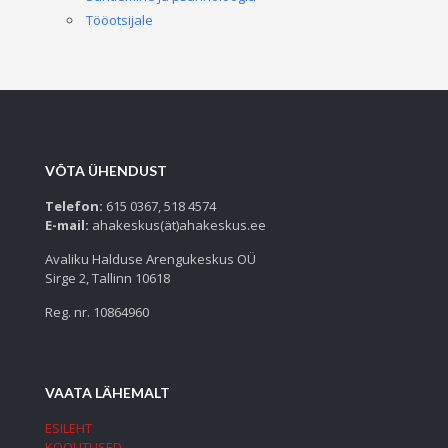
Tööotsijale
VÕTA ÜHENDUST
Telefon:
615 0367, 518 4574
E-mail:
ahakeskus(ät)ahakeskus.ee
Avaliku Halduse Arengukeskus OÜ
Sirge 2, Tallinn 10618
Reg. nr. 10864960
VAATA LÄHEMALT
ESILEHT
KOOLITUSED