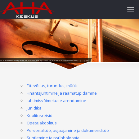
Sa ei pea olema suurepärane, et alustada, küll aga pead sa alustama, et olla suurepärane! (Zig Ziglar)
Ettevõtlus, turundus, müük
Finantsjuhtimine ja raamatupidamine
Juhtimisvõimekuse arendamine
Juriidika
Koolitusreisid
Õpetajakoolitus
Personalitöö, asjaajamine ja dokumenditöö
Suhtlemine ja psühholoogia