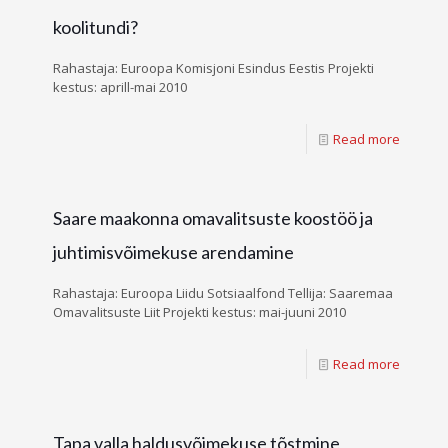
koolitundi?
Rahastaja: Euroopa Komisjoni Esindus Eestis Projekti
kestus: aprill-mai 2010
Read more
Saare maakonna omavalitsuste koostöö ja
juhtimisvõimekuse arendamine
Rahastaja: Euroopa Liidu Sotsiaalfond Tellija: Saaremaa
Omavalitsuste Liit Projekti kestus: mai-juuni 2010
Read more
Tapa valla haldusvõimekuse tõstmine