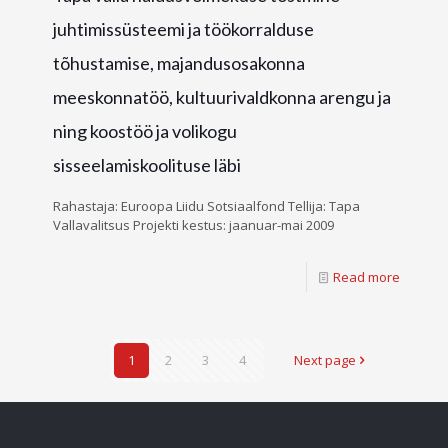
juhtimissüsteemi ja töökorralduse
tõhustamise, majandusosakonna
meeskonnatöö, kultuurivaldkonna arengu ja
ning koostöö ja volikogu
sisseelamiskoolituse läbi
Rahastaja: Euroopa Liidu Sotsiaalfond Tellija: Tapa
Vallavalitsus Projekti kestus: jaanuar-mai 2009
Read more
1
2
3
4
Next page