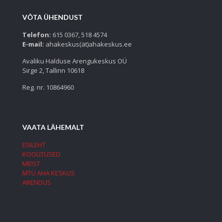
VÕTA ÜHENDUST
Telefon:
615 0367, 518 4574
E-mail:
ahakeskus(ät)ahakeskus.ee
Avaliku Halduse Arengukeskus OÜ
Sirge 2, Tallinn 10618
Reg. nr. 10864960
VAATA LÄHEMALT
ESILEHT
KOOLITUSED
MEIST
MTÜ AHA KESKUS
ARENDUS