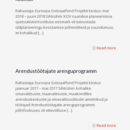
Rahastaja: Euroopa Sotsiaalfond Projekti kestus: mai
2018 – juuni 2018 Sihtrühm: KOV ruumilise planeerimise
spetsialistid Koolituse eesmärk oli tutvustada
üldplaneeringu koostamise põhimõtteid ja suundumusi,
et kohalikud
[…]
Read more
Arendustöötajate arenguprogramm
Rahastaja: Euroopa Sotsiaalfond Projekti kestus:
jaanuar 2017 – mai 2017 Sihtrühm: kohalike
omavalitsuste, maavalitsuste, maakondlike
arenduskeskuste ja omavalitsusliitude ametnikud ja
töötajad Arendustöötajate arenguprogrammi
põhifookuses oli ettevõtluse
[…]
Read more