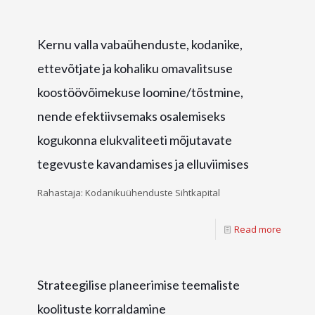
Kernu valla vabaühenduste, kodanike,
ettevõtjate ja kohaliku omavalitsuse
koostöövõimekuse loomine/tõstmine,
nende efektiivsemaks osalemiseks
kogukonna elukvaliteeti mõjutavate
tegevuste kavandamises ja elluviimises
Rahastaja: Kodanikuühenduste Sihtkapital
Read more
Strateegilise planeerimise teemaliste
koolituste korraldamine